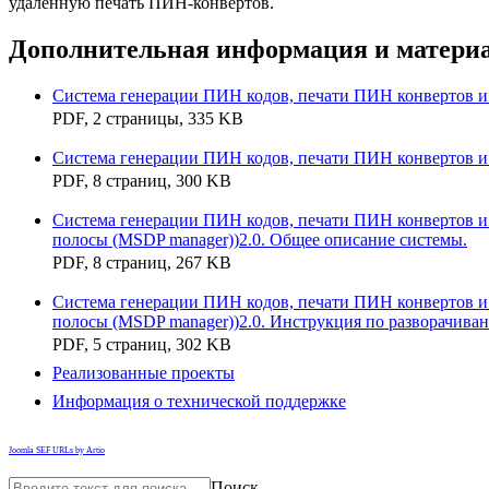
удаленную печать ПИН-конвертов.
Дополнительная информация и матери
Система генерации ПИН кодов, печати ПИН конвертов и 
PDF, 2 страницы, 335 KB
Система генерации ПИН кодов, печати ПИН конвертов и
PDF, 8 страниц, 300 KB
Система генерации ПИН кодов, печати ПИН конвертов и
полосы (MSDP manager))2.0. Общее описание системы.
PDF, 8 страниц, 267 KB
Система генерации ПИН кодов, печати ПИН конвертов и
полосы (MSDP manager))2.0. Инструкция по разворачиван
PDF, 5 страниц, 302 KB
Реализованные проекты
Информация о технической поддержке
Joomla SEF URLs by Artio
Поиск