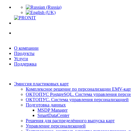
О компании
Продукты
Услуги
Поддержка
Эмиссия пластиковых карт
Комплексное решение по персонализации EMV-кар
ОКТОПУС PostgreSQL. Система управления персо
ОКТОПУС. Система управления персонализацией
Подготовка данных
MSDP Manager
SmartDataCenter
Решения для распределённого выпуска карт
Управление персонализацией