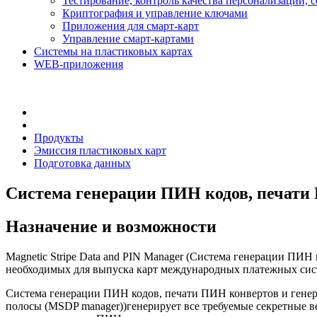
Тестирование, контроль качества персонализации, 
Криптография и управление ключами
Приложения для смарт-карт
Управление смарт-картами
Системы на пластиковых картах
WEB-приложения
Продукты
Эмиссия пластиковых карт
Подготовка данных
Система генерации ПИН кодов, печати
Назначение и возможности
Magnetic Stripe Data and PIN Manager (Система генерации ПИ
необходимых для выпуска карт международных платежных сис
Система генерации ПИН кодов, печати ПИН конвертов и гене
полосы (MSDP manager))генерирует все требуемые секретные в