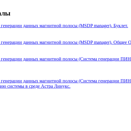
алы
генерации данных магнитной полосы (MSDP manager). Буклет.
 генерации данных магнитной полосы (MSDP manager). Общее 
 генерации данных магнитной полосы (Система генерации ПИН
 генерации данных магнитной полосы (Система генерации ПИН
ию системы в среде Астра Линукс.